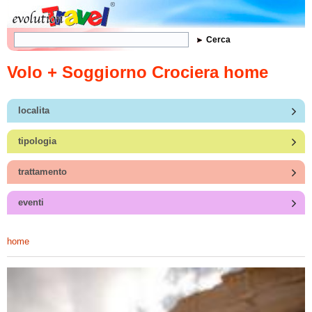
Form di ricerca
Cerca
Volo + Soggiorno Crociera home
localita
tipologia
trattamento
eventi
home