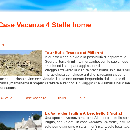
Case Vacanza 4 Stelle home
me
Tour Sulle Tracce dei Millenni
In questo viaggio avrete la possibilità di esplorare la
Georgia, terra di infinite meraviglie, con le sue chiese
antiche ed i suoi paesaggi stupendi.
Viaggio attraverso la cultura precristiana, in questa ter
meravigliosa con chiese antiche, paesaggi stupendi,
ucina deliziosa e vino eccezionale, il tutto non ancora frequentato dal turismo di
assa, mantenente il proprio carattere autentico. Un viaggio che vi rimarrà nel cuor
er sempre.
4 Stelle
Case Vacanza
Tbilisi
Tour
La Valle dei Trulli a Alberobello (Puglia)
Una speciale vacanza mare ad Alberobello, nella sola
Puglia, per 8 giorni, in casa vacanza 3/4 stelle, in trullo
solo pernottamento e sarai in un'incantevole località d