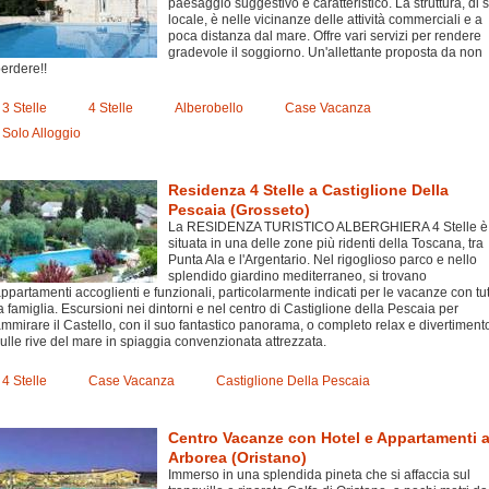
paesaggio suggestivo e caratteristico. La struttura, di s
locale, è nelle vicinanze delle attività commerciali e a
poca distanza dal mare. Offre vari servizi per rendere
gradevole il soggiorno. Un'allettante proposta da non
erdere!!
3 Stelle
4 Stelle
Alberobello
Case Vacanza
Solo Alloggio
Residenza 4 Stelle a Castiglione Della
Pescaia (Grosseto)
La RESIDENZA TURISTICO ALBERGHIERA 4 Stelle è
situata in una delle zone più ridenti della Toscana, tra
Punta Ala e l'Argentario. Nel rigoglioso parco e nello
splendido giardino mediterraneo, si trovano
ppartamenti accoglienti e funzionali, particolarmente indicati per le vacanze con tu
a famiglia. Escursioni nei dintorni e nel centro di Castiglione della Pescaia per
mmirare il Castello, con il suo fantastico panorama, o completo relax e divertiment
ulle rive del mare in spiaggia convenzionata attrezzata.
4 Stelle
Case Vacanza
Castiglione Della Pescaia
Centro Vacanze con Hotel e Appartamenti 
Arborea (Oristano)
Immerso in una splendida pineta che si affaccia sul