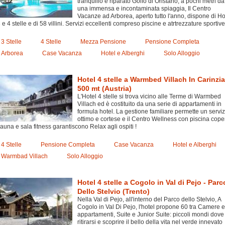
tranquillo e riparato Golfo di Oristano, a pochi metri da
una immensa e incontaminata spiaggia, Il Centro
Vacanze ad Arborea, aperto tutto l'anno, dispone di Ho
 e 4 stelle e di 58 villini. Servizi eccellenti compreso piscine e atrtrezzature sportive
3 Stelle
4 Stelle
Mezza Pensione
Pensione Completa
Arborea
Case Vacanza
Hotel e Alberghi
Solo Alloggio
Hotel 4 stelle a Warmbed Villach In Carinzia
500 mt (Austria)
L'Hotel 4 stelle si trova vicino alle Terme di Warmbed
Villach ed è costituito da una serie di appartamenti in
formula hotel. La gestione familiare permette un serviz
ottimo e cortese e il Centro Wellness con piscina coper
auna e sala fitness garantiscono Relax agli ospiti !
4 Stelle
Pensione Completa
Case Vacanza
Hotel e Alberghi
Warmbad Villach
Solo Alloggio
Hotel 4 stelle a Cogolo in Val di Pejo - Parc
Dello Stelvio (Trento)
Nella Val di Pejo, all'interno del Parco dello Stelvio, A
Cogolo in Val Di Pejo, l'hotel propone 60 tra Camere e
appartamenti, Suite e Junior Suite: piccoli mondi dove
ritirarsi e scoprire il bello della vita nel verde innevato