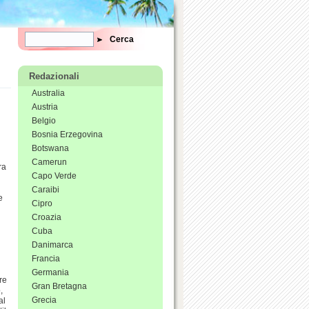
Form di ricerca
Cerca
Redazionali
Australia
Austria
Belgio
Bosnia Erzegovina
Botswana
Camerun
ra
Capo Verde
Caraibi
e
Cipro
Croazia
Cuba
Danimarca
Francia
Germania
re
Gran Bretagna
,
Grecia
al