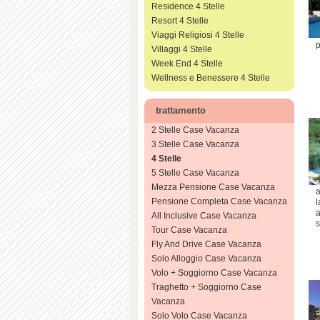
Residence 4 Stelle
Resort 4 Stelle
Viaggi Religiosi 4 Stelle
p
Villaggi 4 Stelle
Week End 4 Stelle
Wellness e Benessere 4 Stelle
trattamento
2 Stelle Case Vacanza
3 Stelle Case Vacanza
4 Stelle
5 Stelle Case Vacanza
Mezza Pensione Case Vacanza
a
Pensione Completa Case Vacanza
l
a
All Inclusive Case Vacanza
s
Tour Case Vacanza
Fly And Drive Case Vacanza
Solo Alloggio Case Vacanza
Volo + Soggiorno Case Vacanza
Traghetto + Soggiorno Case
Vacanza
Solo Volo Case Vacanza