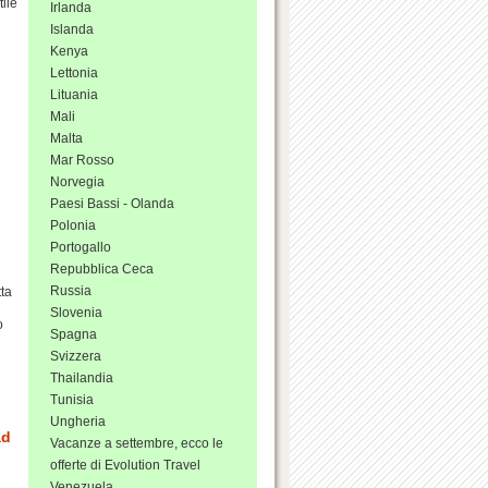
tile
Irlanda
Islanda
Kenya
Lettonia
Lituania
Mali
Malta
Mar Rosso
Norvegia
Paesi Bassi - Olanda
Polonia
Portogallo
Repubblica Ceca
Russia
tta
Slovenia
o
Spagna
Svizzera
Thailandia
Tunisia
Ungheria
ad
Vacanze a settembre, ecco le
offerte di Evolution Travel
Venezuela