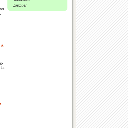
Zanzibar
tel
.
 a
io
ta,
o