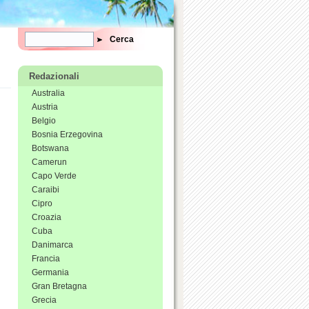
Form di ricerca
Cerca
Redazionali
Australia
Austria
Belgio
Bosnia Erzegovina
Botswana
Camerun
Capo Verde
Caraibi
Cipro
Croazia
Cuba
Danimarca
Francia
Germania
Gran Bretagna
Grecia