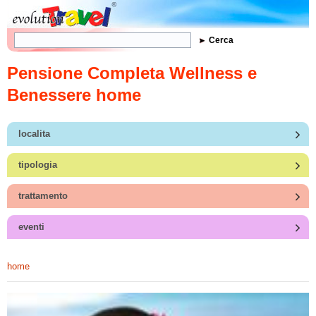
Form di ricerca
Cerca
Pensione Completa Wellness e
Benessere home
localita
tipologia
trattamento
eventi
home