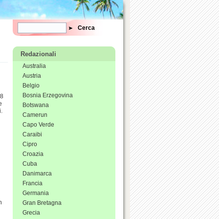
Form di ricerca
Cerca
Redazionali
Australia
Austria
Belgio
Bosnia Erzegovina
 8
e
Botswana
i.
Camerun
Capo Verde
Caraibi
Cipro
Croazia
Cuba
Danimarca
Francia
Germania
n
Gran Bretagna
Grecia