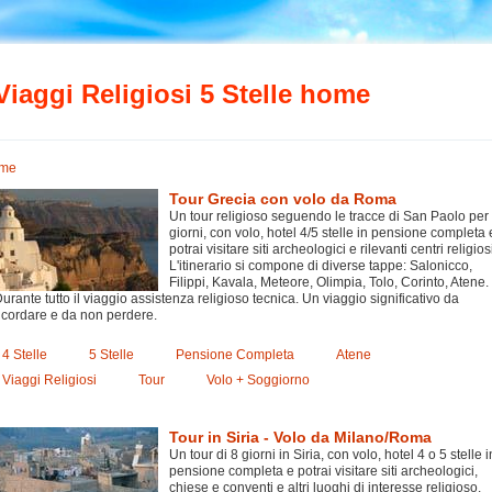
Viaggi Religiosi 5 Stelle home
me
Tour Grecia con volo da Roma
Un tour religioso seguendo le tracce di San Paolo per
giorni, con volo, hotel 4/5 stelle in pensione completa 
potrai visitare siti archeologici e rilevanti centri religios
L'itinerario si compone di diverse tappe: Salonicco,
Filippi, Kavala, Meteore, Olimpia, Tolo, Corinto, Atene.
urante tutto il viaggio assistenza religioso tecnica. Un viaggio significativo da
icordare e da non perdere.
4 Stelle
5 Stelle
Pensione Completa
Atene
Viaggi Religiosi
Tour
Volo + Soggiorno
Tour in Siria - Volo da Milano/Roma
Un tour di 8 giorni in Siria, con volo, hotel 4 o 5 stelle i
pensione completa e potrai visitare siti archeologici,
chiese e conventi e altri luoghi di interesse religioso.