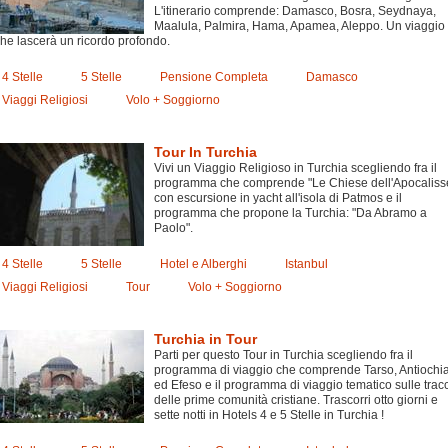
L'itinerario comprende: Damasco, Bosra, Seydnaya,
Maalula, Palmira, Hama, Apamea, Aleppo. Un viaggio
he lascerà un ricordo profondo.
4 Stelle
5 Stelle
Pensione Completa
Damasco
Viaggi Religiosi
Volo + Soggiorno
Tour In Turchia
Vivi un Viaggio Religioso in Turchia scegliendo fra il
programma che comprende "Le Chiese dell'Apocaliss
con escursione in yacht all'isola di Patmos e il
programma che propone la Turchia: "Da Abramo a
Paolo".
4 Stelle
5 Stelle
Hotel e Alberghi
Istanbul
Viaggi Religiosi
Tour
Volo + Soggiorno
Turchia in Tour
Parti per questo Tour in Turchia scegliendo fra il
programma di viaggio che comprende Tarso, Antiochi
ed Efeso e il programma di viaggio tematico sulle trac
delle prime comunità cristiane. Trascorri otto giorni e
sette notti in Hotels 4 e 5 Stelle in Turchia !