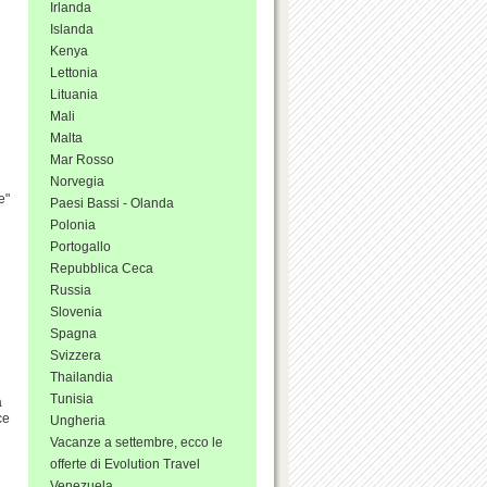
Irlanda
Islanda
Kenya
Lettonia
Lituania
Mali
Malta
Mar Rosso
Norvegia
e"
Paesi Bassi - Olanda
Polonia
Portogallo
Repubblica Ceca
Russia
Slovenia
Spagna
Svizzera
Thailandia
Tunisia
a
ce
Ungheria
Vacanze a settembre, ecco le
offerte di Evolution Travel
Venezuela