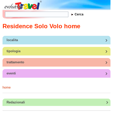
Form di ricerca
Cerca
Residence Solo Volo home
localita
tipologia
trattamento
eventi
home
Redazionali