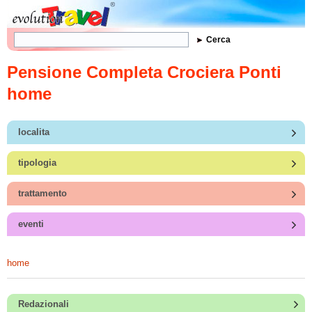
Form di ricerca
Cerca
Pensione Completa Crociera Ponti
home
localita
tipologia
trattamento
eventi
home
Redazionali