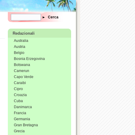
Form di ricerca
Cerca
Redazionali
Australia
Austria
Belgio
Bosnia Erzegovina
Botswana
Camerun
Capo Verde
Caraibi
Cipro
Croazia
Cuba
Danimarca
Francia
Germania
Gran Bretagna
Grecia