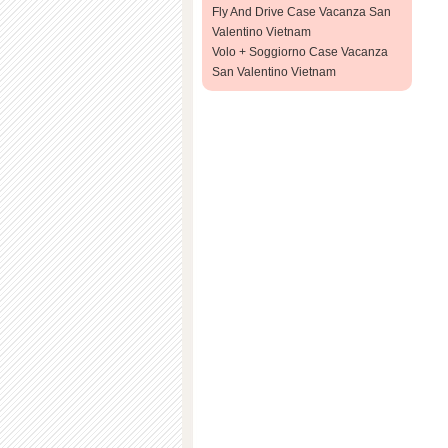
Fly And Drive Case Vacanza San
Valentino Vietnam
Volo + Soggiorno Case Vacanza
San Valentino Vietnam