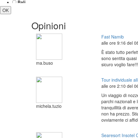
Bali
OK
Basilicata
Belgio e Olanda
Opinioni
Bolivia e Cile
Brasile
Fast Namib
Calabria
alle ore 9:16 del 08
Campania
È stato tutto perfe
Canada
sono sentita quasi
ma.buso
sicuro voglio fare!!
Canarie
Capo Verde
Tour individuale all
Caraibi
alle ore 2:10 del 06
Cina
Un viaggio di nozze
Colombia
parchi nazionali e 
michela.tuzio
Corsica
tranquillità di ave
non ha prezzo. Sti
Costa Rica
ovviamente ci aff
Croazia
Cuba
Searesort Insotel