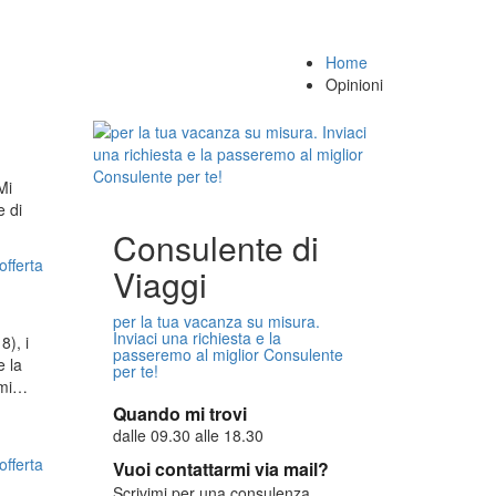
Home
Opinioni
Mi
e di
Consulente di
offerta
Viaggi
per la tua vacanza su misura.
Inviaci una richiesta e la
8), i
passeremo al miglior Consulente
e la
per te!
lemi…
Quando mi trovi
dalle 09.30 alle 18.30
offerta
Vuoi contattarmi via mail?
Scrivimi per una consulenza