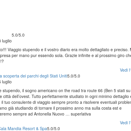
5.0/5.0
 luglio
tto!!! Viaggio stupendo e il vostro diario era molto dettagliato e preciso. 
 presa per mano pur essendo sola. Grazie infinite e al prossimo giro ch
!!?
Vedi l'
a scoperta dei parchi degli Stati Uniti
5.0/5.0
 luglio
 stupendo, il sogno americano on the road tra route 66 (Ben 5 stati su 
le città dell’ovest. Tutto perfettamente studiato in ogni minimo dettaglio 
re il tuo consulente di viaggio sempre pronto a risolvere eventuali prob
amo già studiando di tornare il prossimo anno ma sulla costa est e
ideremo sempre ad Antonella Nuovo … superlativa
Vedi l'
 Cala Mandia Resort & Spa
5.0/5.0