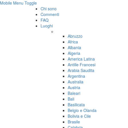
Mobile Menu Toggle
Chi sono
Commenti
FAQ
Luoghi
Abruzzo
Africa
Albania
Algeria
America Latina
Antille Francesi
Arabia Saudita
Argentina
Australia
Austria
Baleari
Bali
Basilicata
Belgio e Olanda
Bolivia e Cile
Brasile
Calabria