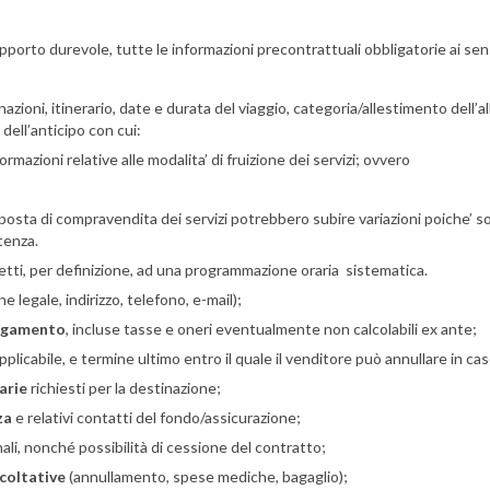
pporto durevole, tutte le informazioni precontrattuali obbligatorie ai sensi
nazioni, itinerario, date e durata del viaggio, categoria/allestimento dell’a
 dell’anticipo con cui:
rmazioni relative alle modalita’ di fruizione dei servizi; ovvero
proposta di compravendita dei servizi potrebbero subire variazioni poiche’ so
tenza.
ggetti, per definizione, ad una programmazione oraria sistematica.
 legale, indirizzo, telefono, e-mail);
pagamento
, incluse tasse e oneri eventualmente non calcolabili ex ante;
pplicabile, e termine ultimo entro il quale il venditore può annullare in c
arie
richiesti per la destinazione;
za
e relativi contatti del fondo/assicurazione;
ali, nonché possibilità di cessione del contratto;
acoltative
(annullamento, spese mediche, bagaglio);