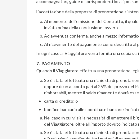
accompagnatori, guide o corrispondenti locali possano
L’accettazione della proposta di prenotazione si inte
Al momento dell’emissione del Contratto, il quale s
inviata prima della conclusione; ovvero
Ad avvenuta conferma, anche a mezzo informatico,
Al ricevimento del pagamento come descritto al 
In ogni caso al Viaggiatore verrà fornita una copia scr
7. PAGAMENTO
Quando il Viaggiatore effettua una prenotazione, egli
Se è stata effettuata una richiesta di prenotazion
oppure di un acconto pari al 25% del prezzo del Pacc
rimborsabili, mentre il saldo rimanente dovrà esser
carta di credito; o
bonifico bancario alle coordinate bancarie indicat
Nel caso in cui vi sia la necessità di emettere il 
del Viaggiatore, oltre all’importo dovuto indicat
Se è stata effettuata una richiesta di prenotazion
più soluzioni, scegliendo tra i metodi di pagament