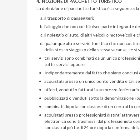
4. NOZIONE DI PACCHETTO TURISTICO
La definizione di pacchetto turistico è la seguente: la 
il trasporto di passeggeri;
l'alloggio che non costituisce parte integrante del
il noleggio di auto, di altri veicoli o motoveicoli 
qualunque altro servizio turistico che non costituisce
dello stesso viaggio o della stessa vacanza, se si 
tali servizi sono combinati da un unico professio
tutti i servizi; oppure
indipendentemente dal fatto che siano conclusi contr
acquistati presso un unico punto vendita e tali se
offerti, venduti o fatturati a un prezzo forfettario
pubblicizzati o venduti sotto la denominazione 
combinati dopo la conclusione di un contratto con cu
acquistati presso professionisti distinti attravers
elettronica sono trasmessi dal professionista con c
concluso al più tardi 24 ore dopo la conferma dell