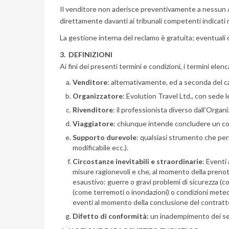
Il venditore non aderisce preventivamente a nessun A
direttamente davanti ai tribunali competenti indicati 
La gestione interna del reclamo è gratuita; eventuali c
3. DEFINIZIONI
Ai fini dei presenti termini e condizioni, i termini ele
Venditore
: alternativamente, ed a seconda del ca
Organizzatore
: Evolution Travel Ltd., con sede 
Rivenditore
: il professionista diverso dall’Orga
Viaggiatore
: chiunque intende concludere un cont
Supporto durevole
: qualsiasi strumento che per
modificabile ecc.).
Circostanze inevitabili e straordinarie
: Eventi
misure ragionevoli e che, al momento della prenot
esaustivo: guerre o gravi problemi di sicurezza (co
(come terremoti o inondazioni) o condizioni meteoro
eventi al momento della conclusione del contratto e
Difetto di conformità:
un inadempimento dei serv