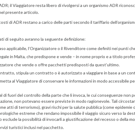
DR; il Viaggiatore resta libero di rivolgersi a un organismo ADR riconos
nel presente articolo.
osti di ADR restano a carico delle parti secondo il tariffario dell’organism
ncati di seguito avranno la seguente definizione:
so applicabile, l’Organizzatore o il Rivenditore come definiti nei punti c
legale in Malta, che predispone e vende – in nome proprio e a titolo profes
nizzatore che vende o offre pacchetti predisposti da quest’ultimo.
ratto, stipula un contratto o è autorizzato a viaggiare in base a un cont
metta al Viaggiatore di conservare le informazioni in modo accessibile pe
 al di fuori del controllo della parte che li invoca, le cui conseguenze 
azione, non potevano essere previste in modo ragionevole. Tali circostan
me atti di terrorismo), gravi rischi per la salute pubblica (come epidemie 
logiche estreme che rendano impossibile il viaggio sicuro verso la destinaz
sclude la possibilità di invocarli a giustificazione del recesso o della mo
izi turistici inclusi nel pacchetto.