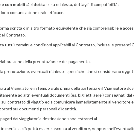
one con mobilità ridotta
e, su richiesta, dettagli di compatibilità;
dono comunicazione orale efficace.
rma scritta o in altro formato equivalente che sia comprensibile e accessi
 del Contratto.
 tutti i termini e condizioni applicabili al Contratto, incluse le presenti 
 l’elaborazione della prenotazione e del pagamento.
la prenotazione, eventuali richieste specifiche che si considerano oggett
i al Viaggiatore in tempo utile prima della partenza e il Viaggiatore dovrà
tamente ad altri eventuali documenti (es. biglietti aerei) consegnati dal v
e sul contratto di viaggio ed a comunicare immediatamente al venditore ev
ortati sui documenti personali d’identità.
 pagati dai viaggiatori a destinazione sono estranei al
 merito a ciò potrà essere ascritta al venditore, neppure nell’eventualità