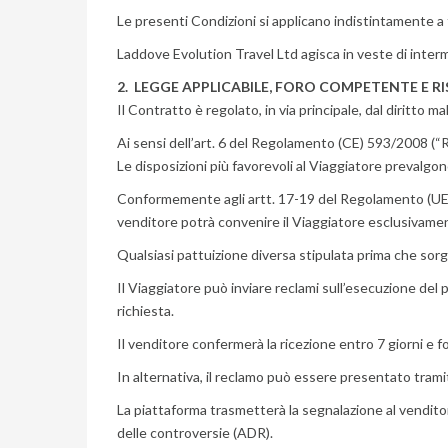
Le presenti Condizioni si applicano indistintamente a tut
Laddove Evolution Travel Ltd agisca in veste di interm
2. LEGGE APPLICABILE, FORO COMPETENTE E 
Il Contratto è regolato, in via principale, dal diritto 
Ai sensi dell’art. 6 del Regolamento (CE) 593/2008 (“Rom
Le disposizioni più favorevoli al Viaggiatore prevalgon
Conformemente agli artt. 17-19 del Regolamento (UE) 121
venditore potrà convenire il Viaggiatore esclusivamente
Qualsiasi pattuizione diversa stipulata prima che sorga 
Il Viaggiatore può inviare reclami sull’esecuzione del 
richiesta.
Il venditore confermerà la ricezione entro 7 giorni e f
In alternativa, il reclamo può essere presentato tr
La piattaforma trasmetterà la segnalazione al vendito
delle controversie (ADR).