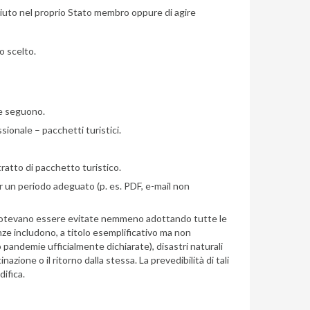
ciuto nel proprio Stato membro oppure di agire
o scelto.
he seguono.
sionale – pacchetti turistici.
ratto di pacchetto turistico.
r un periodo adeguato (p. es. PDF, e-mail non
non potevano essere evitate nemmeno adottando tutte le
ze includono, a titolo esemplificativo ma non
o pandemie ufficialmente dichiarate), disastri naturali
ione o il ritorno dalla stessa. La prevedibilità di tali
difica.