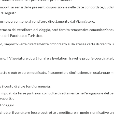
porti ai sensi delle presenti disposizioni e nelle date concordate, Evolution
 di seguito.
 somme pervengono al venditore direttamente dal Viaggiatore.
ermata dal venditore del viaggio, sarà fornita tempestiva comunicazione a
one del Pacchetto Turistico.
o, l’importo verrà direttamente rimborsato sulla stessa carta di credito u
io, il Viaggiatore dovrà fornire a Evolution Travel le proprie coordinate
tratto e può essere modificato, in aumento o diminuzione, in qualunque mo
 il costo di altre fonti di energia,
izi imposti da terze parti non coinvolte direttamente nell’erogazione del p
roporti, o
di Viaggio.
acchetto, il venditore fosse costretto a modificare in modo significativo u