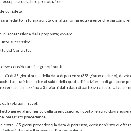
 occuparsi della loro prenotazione.
nde completa:
arà redatto in forma scritta o in altra forma equivalente che sia comprensi
 di accettazione della proposta; ovvero
punto successivo.
itta del Contratto.
 deve considerare i seguenti punti:
e più di 35 giorni prima della data di partenza (35° giorno escluso), dovr
hetto Turistico, oltre al saldo della quota di iscrizione o di gestione prati
e versato al massimo a 35 giorni dalla data di partenza e fatto salvo termini
e da Evolution Travel.
biglietto aereo al momento della prenotazione, il costo relativo dovrà ess
o nel paragrafo precedente.
e entro i 35 giorni precedenti la data di partenza, verrà richiesto di effe
o indicati durante il processo di prenotazione.