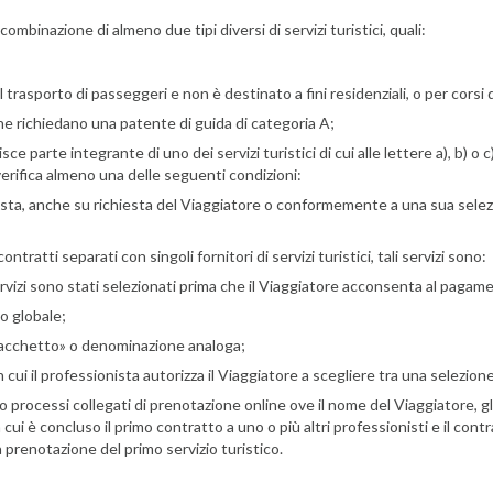
combinazione di almeno due tipi diversi di servizi turistici, quali:
 trasporto di passeggeri e non è destinato a fini residenziali, o per corsi 
e che richiedano una patente di guida di categoria A;
 parte integrante di uno dei servizi turistici di cui alle lettere a), b) o c),
verifica almeno una delle seguenti condizioni:
nista, anche su richiesta del Viaggiatore o conformemente a una sua sele
atti separati con singoli fornitori di servizi turistici, tali servizi sono:
rvizi sono stati selezionati prima che il Viaggiatore acconsenta al pagam
 o globale;
«pacchetto» o denominazione analoga;
i il professionista autorizza il Viaggiatore a scegliere tra una selezione di 
o processi collegati di prenotazione online ove il nome del Viaggiatore, gl
ui è concluso il primo contratto a uno o più altri professionisti e il cont
a prenotazione del primo servizio turistico.