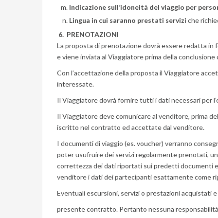
Indicazione sull’idoneità del viaggio per pers
Lingua in cui saranno prestati servizi
che richie
6. PRENOTAZIONI
La proposta di prenotazione dovrà essere redatta in fo
e viene inviata al Viaggiatore prima della conclusione
Con l’accettazione della proposta il Viaggiatore accetta
interessate.
Il Viaggiatore dovrà fornire tutti i dati necessari per
Il Viaggiatore deve comunicare al venditore, prima del
iscritto nel contratto ed accettate dal venditore.
I documenti di viaggio (es. voucher) verranno consegnat
poter usufruire dei servizi regolarmente prenotati, uni
correttezza dei dati riportati sui predetti documenti 
venditore i dati dei partecipanti esattamente come rip
Eventuali escursioni, servizi o prestazioni acquistati e
presente contratto. Pertanto nessuna responsabilità in