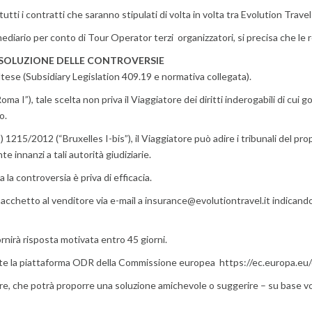
ti i contratti che saranno stipulati di volta in volta tra Evolution Travel L
ediario per conto di Tour Operator terzi organizzatori, si precisa che le 
RISOLUZIONE DELLE CONTROVERSIE
maltese (Subsidiary Legislation 409.19 e normativa collegata).
a I”), tale scelta non priva il Viaggiatore dei diritti inderogabili di cui g
o.
5/2012 (“Bruxelles I-bis”), il Viaggiatore può adire i tribunali del proprio
 innanzi a tali autorità giudiziarie.
la controversia è priva di efficacia.
pacchetto al venditore via e-mail a
insurance@evolutiontravel.it
indicando
ornirà risposta motivata entro 45 giorni.
amite la piattaforma ODR della Commissione europea https://ec.europa.e
re, che potrà proporre una soluzione amichevole o suggerire – su base vol