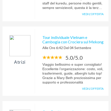
staff del kuredu, persone molto gentili,
sempre servizievoli, questa è la terza
volta che andiamo alle Maldive,
VEDI L'OFFERTA
eravamo andati al Sun Island, però il
kuredu ha una marcia in più, più isola
da scoprire, un ringraziamento
particolare va a Monia Dionigi, il colore
dei viaggi, per la disponibilità, e la
Tour individuale Vietnam e
competenza nel consigliare
Cambogia con Crociera sul Mekong
dettagliatamente il tutto, infatti nei 4
Alle Ore 6:42 Del 04 Settembre
viaggi fatti, 3 volte Maldive, e 1 volta a
Zanzibar ci siamo sempre affidata a
5.0/5.0
lei, molto professionale
Atrizi
Viaggio bellissimo e super consigliato!
Eccellente l’organizzazione: costo, voli,
trasferimenti, guide, alberghi tutto top!
Grazie a Mary Beth preziosissima per
supporto e professionalità
VEDI L'OFFERTA