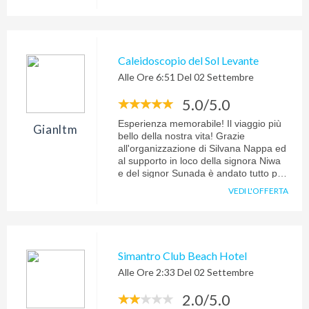
Caleidoscopio del Sol Levante
Alle Ore 6:51 Del 02 Settembre
5.0/5.0
Esperienza memorabile! Il viaggio più
Gianltm
bello della nostra vita! Grazie
all'organizzazione di Silvana Nappa ed
al supporto in loco della signora Niwa
e del signor Sunada è andato tutto per
il meglio. Le sistemazioni erano
VEDI L'OFFERTA
perfette sia per qualità dei servizi sia
per la posizione strategica.Tra l'altro,
grazie al supporto locale, siamo riusciti
a cambiare il programma di viaggio
(cancellazione hotel e riprenotazione
Simantro Club Beach Hotel
in altro luogo) per "schivare" un tifone
Alle Ore 2:33 Del 02 Settembre
che ci avrebbe sicuramente rovinato
una parte del viaggio. Consiglio
2.0/5.0
evolution travel e la signora Nappa e