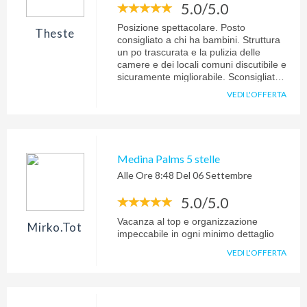
5.0/5.0
Posizione spettacolare. Posto
Theste
consigliato a chi ha bambini. Struttura
un po trascurata e la pulizia delle
camere e dei locali comuni discutibile e
sicuramente migliorabile. Sconsigliato
a chi ama la tranquillità, specie
VEDI L'OFFERTA
durante i pasti, dove la calca ai self
service è considerevole, con un
rumore a dir poco fastidioso. Ho
trovato poco carino, da parte dell'
hotel, far pagare ogni minimo servizio,
Medina Palms 5 stelle
dalla cassaforte alla TV e persino un
Alle Ore 8:48 Del 06 Settembre
secondo cuscino. Prezzi elevati per
drink e caffè per chi non ha all
5.0/5.0
inclusive. Vacanza sicuramente
positiva ma non ci tornerei
Vacanza al top e organizzazione
Mirko.tot
impeccabile in ogni minimo dettaglio
VEDI L'OFFERTA