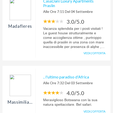
CasaDani Luxury Apartments
Praslin
Alle Ore 7:11 Del 04 Settembre
3.0/5.0
Madafleres
Vacanza splendida per i posti visitati !
Le guest house strutturalmente e
come accoglienza ottime , purtroppo
quella di praslin in una zona con mare
inaccessibile per presenza di alghe ,
nota in questo periodo , e quella di
VEDI L'OFFERTA
mahe troppo lontana tanto che , senza
auto sarebbe stato impossibile
muoversi
.. l'ultimo paradiso d'Africa
Alle Ore 7:32 Del 03 Settembre
4.0/5.0
Meraviglioso Botswana con la sua
Massimiliano.stocchi
natura spettacolare. Bel safari.
VEDI L'OFFERTA