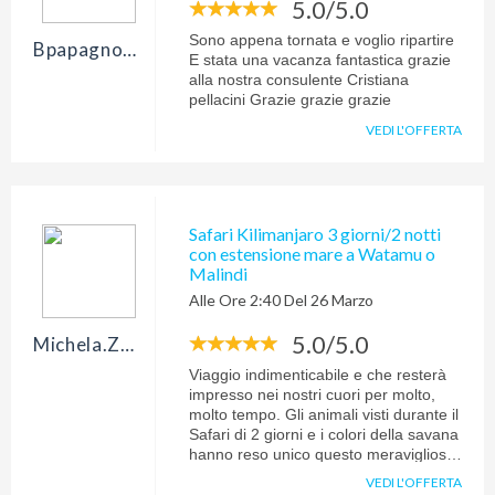
5.0/5.0
terrazze prospicienti Petra mentre
quello di Amman aveva un personale
Sono appena tornata e voglio ripartire
Bpapagno29
cordialissimo e davvero simpatico. Un
E stata una vacanza fantastica grazie
viaggio che consiglio davvero, anche il
alla nostra consulente Cristiana
mar morto ha avuto un suo perchè
pellacini Grazie grazie grazie
nonostante la giornata non fosse
VEDI L'OFFERTA
purtroppo così soleggiata. Ma vuoi
mettere leggere il giornale
comodamente seduto galleggiando
sull'acqua? Grazie Nicola e grazie
Evolution Travel, come sempre la
Safari Kilimanjaro 3 giorni/2 notti
scelta migliore per i miei viaggi!
con estensione mare a Watamu o
Malindi
Alle Ore 2:40 Del 26 Marzo
5.0/5.0
Michela.zoccante
Viaggio indimenticabile e che resterà
impresso nei nostri cuori per molto,
molto tempo. Gli animali visti durante il
Safari di 2 giorni e i colori della savana
hanno reso unico questo meraviglioso
panorama; un grazie particolare va
VEDI L'OFFERTA
anche a Jimy, la nostra guida locale. I