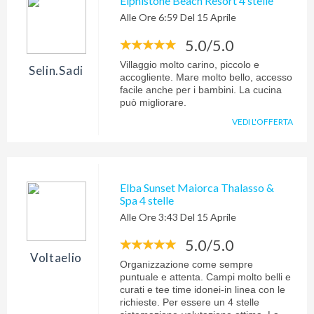
Elphistone Beach Resort 4 stelle
migliore in 6 volte che siamo stati alle
Alle Ore 6:59 Del 15 Aprile
Maldive. Noi abbiamo un bimbo di 4
anni e abbiamo sfruttato sia baby Kids
5.0/5.0
che il medico presente L isola è bella
anche se presenta alcuni punti meno
Villaggio molto carino, piccolo e
affascinanti... Compresa l assenza dei
Selin.sadi
accogliente. Mare molto bello, accesso
tanto amati squaletti. Ad ogni modo
facile anche per i bambini. La cucina
siamo stati divinamente e lo
può migliorare.
consigliamo soprattutto ripeto in
rapporto alla vicinanza con l aeroporto.
VEDI L'OFFERTA
Elba Sunset Maiorca Thalasso &
Spa 4 stelle
Alle Ore 3:43 Del 15 Aprile
5.0/5.0
Voltaelio
Organizzazione come sempre
puntuale e attenta. Campi molto belli e
curati e tee time idonei-in linea con le
richieste. Per essere un 4 stelle