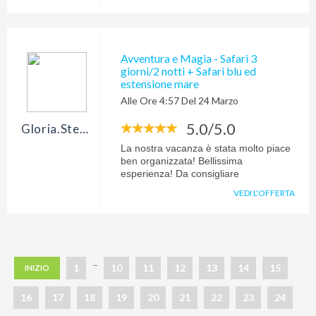
lodge nei quali abbiamo alloggiato
hanno superato le nostre aspettative. Il
soggiorno mare è stato fatto presso il
Watamu Beach: villaggio piccolino per
Avventura e Magia - Safari 3
un soggiorno di puro relax. Cucina e
giorni/2 notti + Safari blu ed
pulizia buone. Unica pecca: i beach
estensione mare
boys presenti lungomare in quanto
Alle Ore 4:57 Del 24 Marzo
molto assillanti, ma anche questo
aspetto fa parte del Kenya.Un grazie
5.0/5.0
particolare a Erica Mattiello per
Gloria.stefanoni
l’organizzazione di questo viaggio!!!
La nostra vacanza è stata molto piace
ben organizzata! Bellissima
esperienza! Da consigliare
VEDI L'OFFERTA
...
1
10
11
12
13
14
15
INIZIO
16
17
18
19
20
21
22
23
24