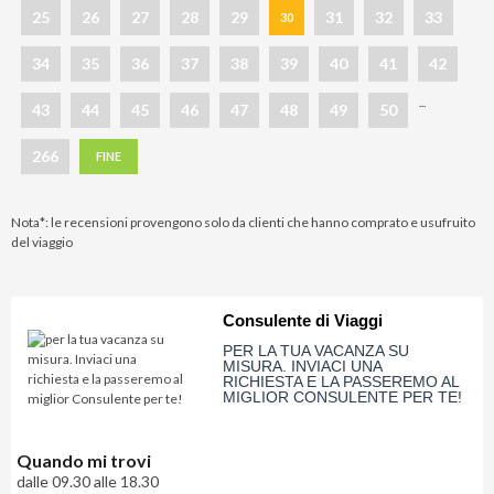
25
26
27
28
29
31
32
33
30
34
35
36
37
38
39
40
41
42
...
43
44
45
46
47
48
49
50
266
FINE
Nota*: le recensioni provengono solo da clienti che hanno comprato e usufruito
del viaggio
Consulente di Viaggi
PER LA TUA VACANZA SU
MISURA. INVIACI UNA
RICHIESTA E LA PASSEREMO AL
MIGLIOR CONSULENTE PER TE!
Quando mi trovi
dalle 09.30 alle 18.30