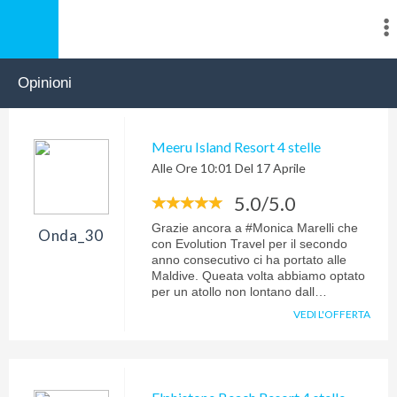
Opinioni
Meeru Island Resort 4 stelle
Alle Ore 10:01 Del 17 Aprile
5.0/5.0
Grazie ancora a #Monica Marelli che
Onda_30
con Evolution Travel per il secondo
anno consecutivo ci ha portato alle
Maldive. Queata volta abbiamo optato
per un atollo non lontano dall
aeroporto e devo dire che arrivarci
VEDI L'OFFERTA
comodamente in nemmeno 50 min ci
ha dato modo di sfruttare al massimo il
tempo a disposizione. Il resort è bello,
ottimi i servizi soprattutto abbiamo
apprezzato la qualità del cibo.. Il