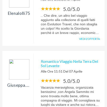
5.0/5.0
Elenalolli75
.. Che dire, un altro bel viaggio
aggiunto alla collezione di quelli fatti
con Evolution Travel, che non sbaglia
un colpo! Ho scelto la Giordania
perchè è un breve raggio, economico
nel rapporto qualità prezzo e molto
VEDI L'OFFERTA
bella per paesaggi, deserto rosso e
simpatia della popolazione. Sfaterei
subito l'idea che sia pericoloso andare
là, c'è una monarchia di grande
spessore ed umanità che ha sempre
Romantico Viaggio Nella Terra Del
garantito tranquillità e pacificazione e
Sol Levante
così è stato senza mai sentirci in
Alle Ore 11:51 Del 07 Aprile
pericolo. Alberghi estremamente carini
e molto puliti e curati, così come la
5.0/5.0
qualità del cibo che personalmente
adoro: hummus, babaganoush, pollo e
Giuseppa.ardore
Vacanza meravigliosa, organizzata
riso e tante verdure sia crude che
benissimo ,con Angela Sammito mi
cotte davvero sfiziose, digeribilissime (
sono trovata molto bene, ottima
mangiavo anche cetrioli e peperoni
compagna di viaggio. Mi consigliava su
crudi, cosa per me improponibile in
luoghi da visitare e anche sui ristoranti.
Italia) ed abbondanti. Molto carina la