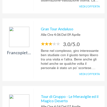
sistemazione-valutazione ottima. La
qualità del cibo non era eccelsa ma
VEDI L'OFFERTA
con le cene a buffet oggettivamente
non si può pretendere di più. Forse il
periodo non è proprio ideale, ancora
freschino, ma ovviamente questa
valutazione non coinvolge la vostra
Gran Tour Andaluso
organizzazione più che ottimale.
Alle Ore 4:06 Del 09 Aprile
3.0/5.0
Bene nel complesso, giro interessante
Francopietrella
ben studiate con il giusto tempo libero
tra una visita e l’altra. Bene anche gli
hotel anche se qualche volta il
personale è stato un po’ scortese.
Molte bene l’accompagnatrice e le
VEDI L'OFFERTA
varie guide che ci hanno
accompagnato. Decisamente meno
bene la fase preparatoria: volo di
ritorno spostato alle 5.40 del mattino,
disguido sui bagagli e mancata
Tour di Gruppo - Le Meraviglie ed il
presentazione del transfer per
Magico Deserto
l’accompagnamento per il volo di
Alle Ore 6:56 Del 07 Aprile
ritorno.