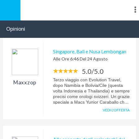
Opinioni
Singapore, Bali e Nusa Lembongan
Alle Ore 6:46 Del 24 Agosto
5.0/5.0
Terzo viaggio con Evolution Travel,
Maxxzop
dopo Namibia e Bolivia/Cile (questa
volta Indonesia e Thailandia) e sempre
precisi come orologi svizzeri. Un grazie
speciale a Macs Yunior Caraballo che
con grande pazienza ha sopportato
VEDI L'OFFERTA
tutte le mie domande ed è sempre
risultato disponibile e contattabile,
anche durante il viaggio.
Organizzazione impeccabile! Consiglio
vivamente!