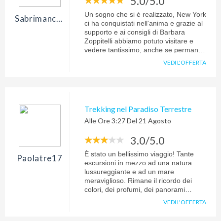
5.0/5.0
preziosi suggerimenti e al prossimo
viaggio..!
Un sogno che si è realizzato, New York
Sabrimanci.72.sm
ci ha conquistati nell'anima e grazie al
supporto e ai consigli di Barbara
Zoppitelli abbiamo potuto visitare e
vedere tantissimo, anche se permane
in noi tanta voglia di.tornare nella
VEDI L'OFFERTA
grande mela!! Grazie tante Barbara
per il supporto e assistenza!!!
Trekking nel Paradiso Terrestre
Alle Ore 3:27 Del 21 Agosto
3.0/5.0
È stato un bellissimo viaggio! Tante
Paolatre17
escursioni in mezzo ad una natura
lussureggiante e ad un mare
meraviglioso. Rimane il ricordo dei
colori, dei profumi, dei panorami
mozzafiato . Un po' deludente la scelta
VEDI L'OFFERTA
di due location su tre. In particolare la
guest house di La Digue, non in linea