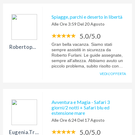
per location, servizi e lontananza dal
mare, con il prezzo richiesto per
questa vacanza. Pensavo che la
Spiagge, parchi e deserto in libertà
ricerca accurata delle strutture
Alle Ore 3:59 Del 20 Agosto
ricettive, come riferito da altri vs clienti,
fosse il valore aggiunto di questo tour
5.0/5.0
operator rispetto ad altri.
Gran bella vacanza. Siamo stati
Robertoponte9
sempre assistiti in sicurezza da
Roberto Furlani. Le guide assegnate,
sempre all'altezza. Abbiamo avuto un
piccolo problema, subito risolto con
grande cortesia. Voto 10
VEDI L'OFFERTA
Avventura e Magia - Safari 3
giorni/2 notti + Safari blu ed
estensione mare
Alle Ore 6:24 Del 17 Agosto
5.0/5.0
Eugenia.tron