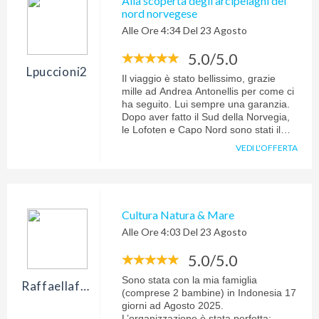
Alla scoperta degli arcipelaghi del
nord norvegese
Alle Ore 4:34 Del 23 Agosto
5.0/5.0
Lpuccioni2
Il viaggio è stato bellissimo, grazie
mille ad Andrea Antonellis per come ci
ha seguito. Lui sempre una garanzia.
Dopo aver fatto il Sud della Norvegia,
le Lofoten e Capo Nord sono stati il
giusto coronamento di un magnifico
VEDI L'OFFERTA
itinerario.
Cultura Natura & Mare
Alle Ore 4:03 Del 23 Agosto
5.0/5.0
Sono stata con la mia famiglia
Raffaellafermanelli
(comprese 2 bambine) in Indonesia 17
giorni ad Agosto 2025.
L’organizzazione è stata perfetta: