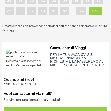
28
29
30
31
32
33
34
35
36
...
37
38
39
40
41
42
266
FINE
Nota*: le recensioni provengono solo da clienti che hanno comprato e usufruito
del viaggio
Consulente di Viaggi
PER LA TUA VACANZA SU
MISURA. INVIACI UNA
RICHIESTA E LA PASSEREMO AL
MIGLIOR CONSULENTE PER TE!
Quando mi trovi
dalle 09.30 alle 18.30
Vuoi contattarmi via mail?
Scrivimi per una consulenza gratuita!