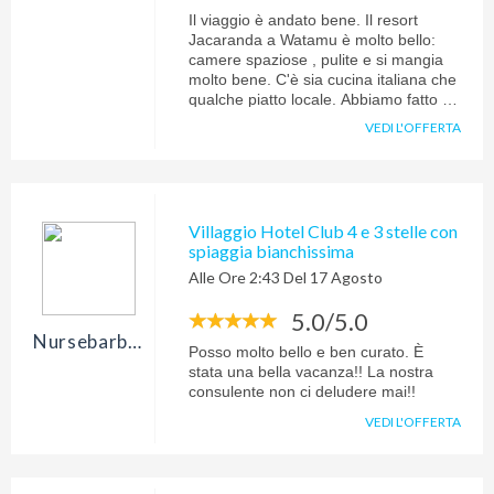
Il viaggio è andato bene. Il resort
Jacaranda a Watamu è molto bello:
camere spaziose , pulite e si mangia
molto bene. C'è sia cucina italiana che
qualche piatto locale. Abbiamo fatto tre
giorni di safari: il viaggio in jeep è
VEDI L'OFFERTA
lungo, su strade sterrate ma ne vale la
pena. La guida e l'autista sono stati
bravissimi: durante il viaggio la guida è
sempre stato disponibile a rispondere
a tutte le nostre curiosità riguardo la
Villaggio Hotel Club 4 e 3 stelle con
cultura locale, il paese, gli animali ecc..
spiaggia bianchissima
Il viaggio è stato organizzato alla
Alle Ore 2:43 Del 17 Agosto
perfezione da Manuela Iadicola,che ci
ha sempre assistito con premura ,
5.0/5.0
ricordandoci di fare i visti, i check -in
ecc..Torneremo sicuramente
Nursebarbara73
Posso molto bello e ben curato. È
stata una bella vacanza!! La nostra
consulente non ci deludere mai!!
VEDI L'OFFERTA