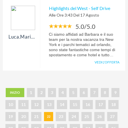
Highlights del West - Self Drive
Alle Ore 3:43 Del 17 Agosto
5.0/5.0
Ci siamo affidati ad Barbara e il suo
Luca.mariotti1977
team per la nostra vacanza tra New
York e i parchi tematici ad orlando,
sono state fantastiche come tempi di
spostamento e come hotel e tutto
come descritto in fase di
VEDI L'OFFERTA
prenotazione!!! Eccellenti Molto
disponibili prima e durante la vacanza.
Ci affideremo a loro per la nostra
prossima vacanza. Grazie di cuore per
tutto
1
2
3
4
5
6
7
8
9
INIZIO
10
11
12
13
14
15
16
17
18
19
20
21
23
24
25
26
27
22