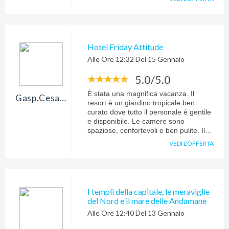
Hotel Friday Attitude
Alle Ore 12:32 Del 15 Gennaio
5.0/5.0
È stata una magnifica vacanza. Il
Gasp.cesare
resort è un giardino tropicale ben
curato dove tutto il personale è gentile
e disponibile. Le camere sono
spaziose, confortevoli e ben pulite. Il
cibo è buono e un po' speziato. La
VEDI L'OFFERTA
piscina e la spiaggia sono ben tenute.
Wonderful!
I templi della capitale, le meraviglie
del Nord e il mare delle Andamane
Alle Ore 12:40 Del 13 Gennaio