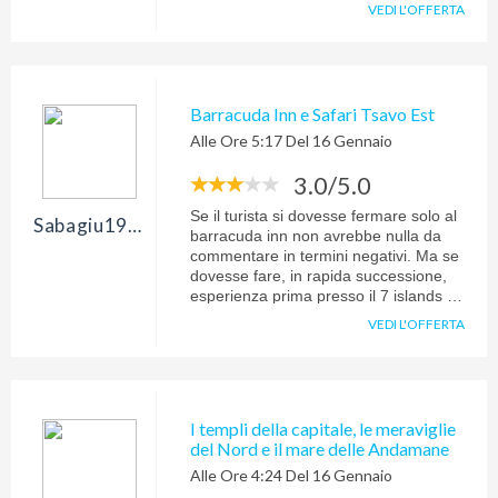
VEDI L'OFFERTA
Barracuda Inn e Safari Tsavo Est
Alle Ore 5:17 Del 16 Gennaio
3.0/5.0
Se il turista si dovesse fermare solo al
Sabagiu1946
barracuda inn non avrebbe nulla da
commentare in termini negativi. Ma se
dovesse fare, in rapida successione,
esperienza prima presso il 7 islands (4
stelle) e poi presso il Barracuda inn
VEDI L'OFFERTA
(anch'esso a 4 stelle) avrebbe molto
da commentare come sta per fare il
sottoscritto. E' risultato assurdo che
alberghi con ugual numero di stelle
riservino trattamenti nettamente
I templi della capitale, le meraviglie
diversi. In sintesi, presso il 7 islands
del Nord e il mare delle Andamane
risultavano gratuiti il frigorifero e la
Alle Ore 4:24 Del 16 Gennaio
cassaforte in camera nonchè il
collegamento wifi, Presso il barracuda