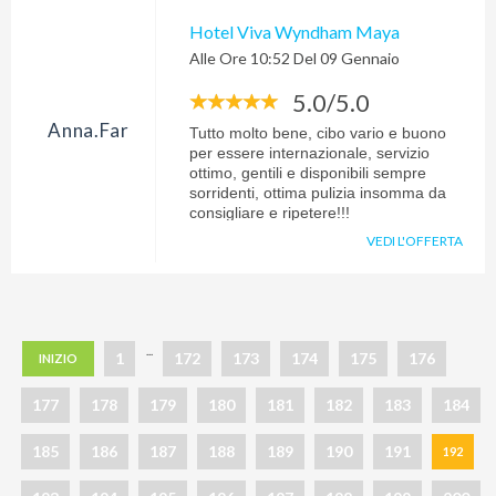
Hotel Viva Wyndham Maya
Alle Ore 10:52 Del 09 Gennaio
5.0/5.0
Anna.far
Tutto molto bene, cibo vario e buono
per essere internazionale, servizio
ottimo, gentili e disponibili sempre
sorridenti, ottima pulizia insomma da
consigliare e ripetere!!!
VEDI L'OFFERTA
...
1
172
173
174
175
176
INIZIO
177
178
179
180
181
182
183
184
185
186
187
188
189
190
191
192