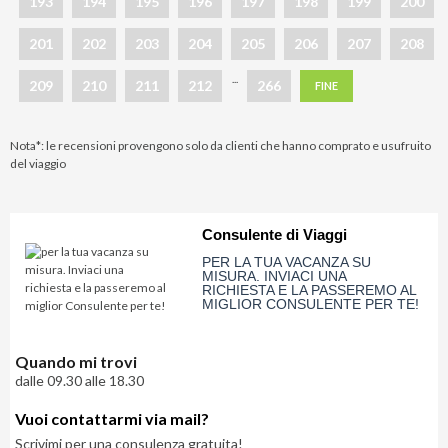
193
194
195
196
197
198
199
200
201
202
203
204
205
206
207
208
...
209
210
211
212
266
FINE
Nota*: le recensioni provengono solo da clienti che hanno comprato e usufruito
del viaggio
Consulente di Viaggi
PER LA TUA VACANZA SU
MISURA. INVIACI UNA
RICHIESTA E LA PASSEREMO AL
MIGLIOR CONSULENTE PER TE!
Quando mi trovi
dalle 09.30 alle 18.30
Vuoi contattarmi via mail?
Scrivimi per una consulenza gratuita!