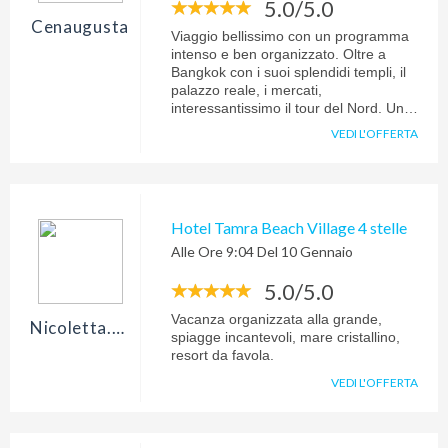
5.0/5.0
Cenaugusta
Viaggio bellissimo con un programma
intenso e ben organizzato. Oltre a
Bangkok con i suoi splendidi templi, il
palazzo reale, i mercati,
interessantissimo il tour del Nord. Un
percorso iniziato dalla visita ai siti
VEDI L'OFFERTA
archeologici di Ayutthaia e che è
proseguito fino al Triangolo D'oro,
Chiang Rai e Chiang Mai. Durante il
tour guida locale parlante italiano,
hotel e resort di ottimo livello.
Hotel Tamra Beach Village 4 stelle
Rilassante il soggiorno al mare a Kata,
Alle Ore 9:04 Del 10 Gennaio
sull'isola di Puket dove abbiamo
festeggiato il Capodanno sulla
5.0/5.0
spiaggia, tra fuochi d'artificio, lanterne
cinesi e mare cristallino. Il viaggio è
Vacanza organizzata alla grande,
stato organizzato per noi da Matteo
Nicoletta.sella
spiagge incantevoli, mare cristallino,
che, nonostante il periodo di alta
resort da favola.
stagione, è riuscito a soddisfare le
nostre richieste con disponibilità e
VEDI L'OFFERTA
professionalità.