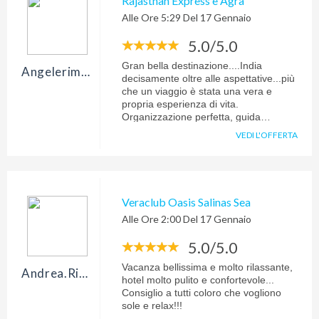
Rajasthan Express e Agra
Alle Ore 5:29 Del 17 Gennaio
5.0/5.0
Gran bella destinazione....India
Angelerimaurizio
decisamente oltre alle aspettative...più
che un viaggio è stata una vera e
propria esperienza di vita.
Organizzazione perfetta, guida
simpatica, professionale e
VEDI L'OFFERTA
coinvolgente e strutture
adeguate......alla prossima!
Veraclub Oasis Salinas Sea
Alle Ore 2:00 Del 17 Gennaio
5.0/5.0
Vacanza bellissima e molto rilassante,
Andrea.rigo72
hotel molto pulito e confortevole...
Consiglio a tutti coloro che vogliono
sole e relax!!!