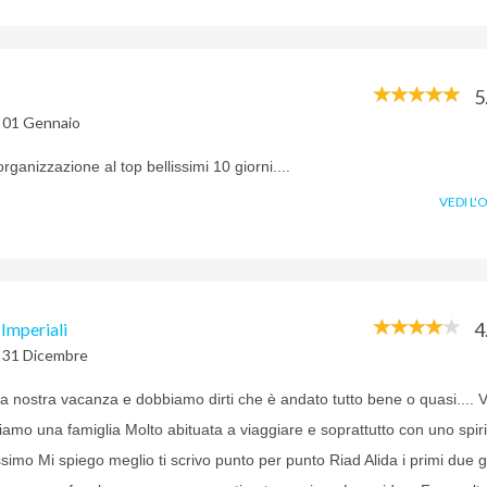
5
l 01 Gennaio
rganizzazione al top bellissimi 10 giorni....
VEDI L'
4
 Imperiali
l 31 Dicembre
la nostra vacanza e dobbiamo dirti che è andato tutto bene o quasi.... V
iamo una famiglia Molto abituata a viaggiare e soprattutto con uno spiri
simo Mi spiego meglio ti scrivo punto per punto Riad Alida i primi due g