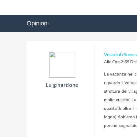
Opinioni
Veraclub Sunsc
Alle Ore 2:35 De
La vacanza nel c
riguarda il Verac
Luiginardone
struttura del vi
molte criticita'.L
qualita'.Inoltre 
fogna).Abbiamo f
perché segnalato 