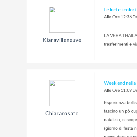
Le luci e i color
Alle Ore 12:36 D
LA VERA THAILAND
Kiaravilleneuve
trasferimenti e 
Week end nella 
Alle Ore 11:09 D
Esperienza bellis
fascino un pò cup
Chiararosato
natalizio, si sco
(giorno di festa n
posso dare un cons