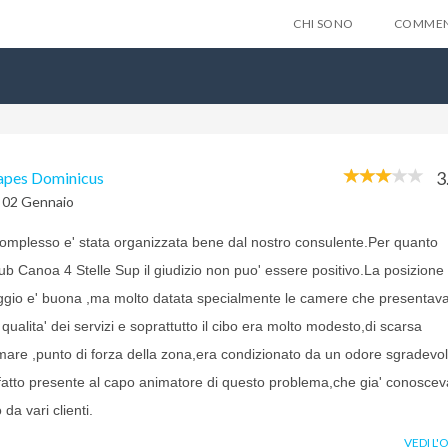
CHI SONO
COMMEN
3
apes Dominicus
l 02 Gennaio
omplesso e' stata organizzata bene dal nostro consulente.Per quanto
lub Canoa 4 Stelle Sup il giudizio non puo' essere positivo.La posizione 
llaggio e' buona ,ma molto datata specialmente le camere che presentav
a qualita' dei servizi e soprattutto il cibo era molto modesto,di scarsa
il mare ,punto di forza della zona,era condizionato da un odore sgradevol
atto presente al capo animatore di questo problema,che gia' conoscev
da vari clienti.
VEDI L'