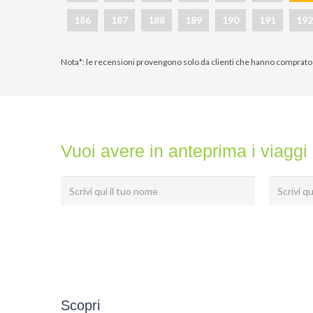
186
187
188
189
190
191
192
Nota*: le recensioni provengono solo da clienti che hanno comprato 
Vuoi avere in anteprima i viaggi 
Scopri