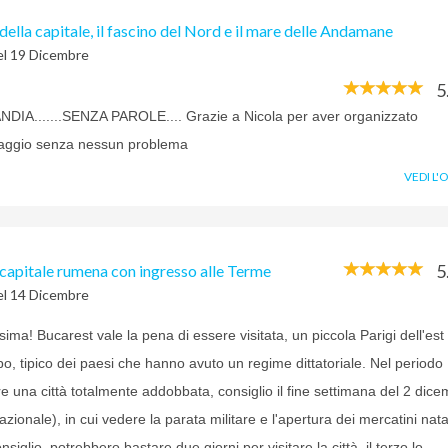
i della capitale, il fascino del Nord e il mare delle Andamane
el 19 Dicembre
5
IA.......SENZA PAROLE.... Grazie a Nicola per aver organizzato
viaggio senza nessun problema
VEDI L'
5
capitale rumena con ingresso alle Terme
el 14 Dicembre
sima! Bucarest vale la pena di essere visitata, un piccola Parigi dell'es
o, tipico dei paesi che hanno avuto un regime dittatoriale. Nel periodo
pre una città totalmente addobbata, consiglio il fine settimana del 2 dic
azionale), in cui vedere la parata militare e l'apertura dei mercatini nata
iglio, potrebbero bastare due giorni per visitare la città, il terzo lo