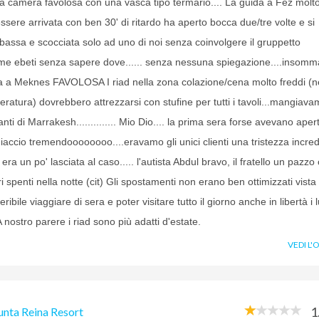
na camera favolosa con una vasca tipo termario.... La guida a Fez molt
sere arrivata con ben 30' di ritardo ha aperto bocca due/tre volte e si
bassa e scocciata solo ad uno di noi senza coinvolgere il gruppetto
 ebeti senza sapere dove...... senza nessuna spiegazione....insomm
 a Meknes FAVOLOSA I riad nella zona colazione/cena molto freddi (n
ratura) dovrebbero attrezzarsi con stufine per tutti i tavoli...mangiav
oranti di Marrakesh.............. Mio Dio.... la prima sera forse avevano aper
iaccio tremendoooooooo....eravamo gli unici clienti una tristezza incredi
ra un po' lasciata al caso..... l'autista Abdul bravo, il fratello un pazzo
i spenti nella notte (cit) Gli spostamenti non erano ben ottimizzati vista 
ribile viaggiare di sera e poter visitare tutto il giorno anche in libertà i 
 nostro parere i riad sono più adatti d'estate.
VEDI L'
1
unta Reina Resort