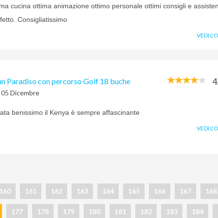
ima cucina ottima animazione ottimo personale ottimi consigli e assiste
fetto. Consigliatissimo
VEDI L'
4
un Paradiso con percorso Golf 18 buche
l 05 Dicembre
ata benissimo il Kenya è sempre affascinante
VEDI L'
160
161
162
163
164
165
166
167
168
177
178
179
180
181
182
183
184