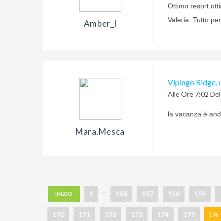
Ottimo resort ott
Valeria. Tutto per
Amber_l
Vipingo Ridge, 
Alle Ore 7:02 De
la vacanza è and
Mara.mesca
...
1
156
157
158
159
INIZIO
170
171
172
173
174
175
176