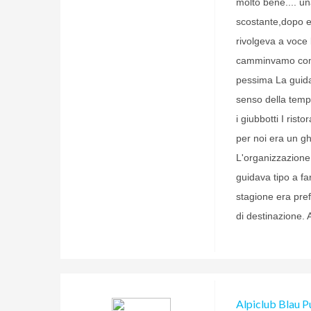
molto bene.... u
scostante,dopo es
rivolgeva a voce 
camminvamo come
pessima La guida
senso della tempe
i giubbotti I rist
per noi era un gh
L'organizzazione e
guidava tipo a far
stagione era prefe
di destinazione. A
Alpiclub Blau P