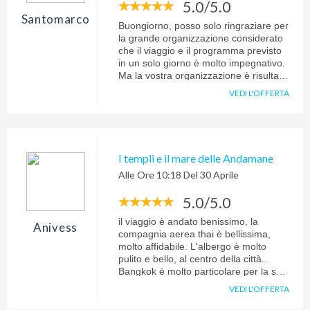
rientro con una grande certezza: lassù
5.0/5.0
nel cielo c'è qualcuno che mi ama
Santomarco
incondizionatamente e aspetta solo
Buongiorno, posso solo ringraziare per
che io apra il mio cuore per dirmelo a
la grande organizzazione considerato
gran voce. Albachiara Deligia
che il viaggio e il programma previsto
Pellegrinaggio a Medjugorje 23-28
in un solo giorno è molto impegnativo.
giugno 2014
Ma la vostra organizzazione è risultata
perfetta in ogni vostro collaboratore ed
VEDI L'OFFERTA
è stato tutto fatto rispettando il
programma.
I templi e il mare delle Andamane
Alle Ore 10:18 Del 30 Aprile
5.0/5.0
il viaggio è andato benissimo, la
Anivess
compagnia aerea thai è bellissima,
molto affidabile. L'albergo è molto
pulito e bello, al centro della città..
Bangkok è molto particolare per la sua
storia e cultura, i templi sono
VEDI L'OFFERTA
spettacolari e affascinanti, non
pensavo di rimanere incantata da tutta