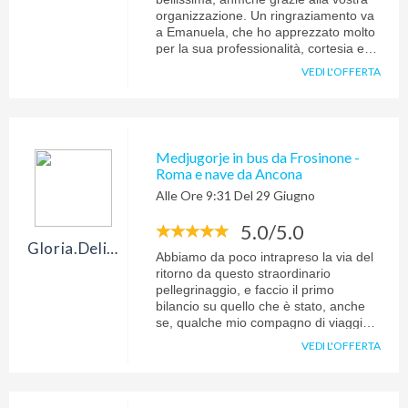
presto.
organizzazione. Un ringraziamento va
a Emanuela, che ho apprezzato molto
per la sua professionalità, cortesia e
disponibilità, e i cui consigli mi sono
VEDI L'OFFERTA
stati di grande utilità. Si è trattato di un
tipo di vacanza che gradirei ripetere,
possibilmente in un paese scandinavo.
A risentirci! Cordiali saluti, Fiorenzo
Pelliconi.
Medjugorje in bus da Frosinone -
Roma e nave da Ancona
Alle Ore 9:31 Del 29 Giugno
5.0/5.0
Gloria.deligia
Abbiamo da poco intrapreso la via del
ritorno da questo straordinario
pellegrinaggio, e faccio il primo
bilancio su quello che è stato, anche
se, qualche mio compagno di viaggio,
che e' gia' stato li piuù volte, mi ha
VEDI L'OFFERTA
detto che solo una volta rientrata a
casa avrò realmente la
consapevolezza di ciò che è stato! Ma
Medjugorje mi ha già dato tanto, i miei