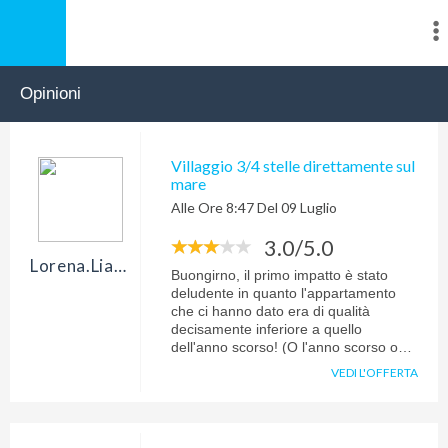
Opinioni
Villaggio 3/4 stelle direttamente sul
mare
Alle Ore 8:47 Del 09 Luglio
3.0/5.0
Lorena.liani512
Buongirno, il primo impatto è stato
deludente in quanto l'appartamento
che ci hanno dato era di qualità
decisamente inferiore a quello
dell'anno scorso! (O l'anno scorso o
quest'anno c'è stato un errore in
VEDI L'OFFERTA
quanto le mie richieste sono sempre
state le stesse). In ogni caso, la
gentilezza e tempestività del personale
e di Roberta sono state ineccepibili.