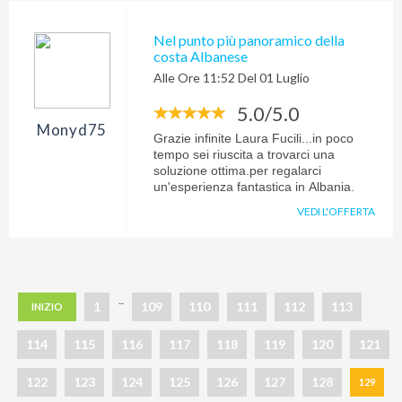
tramite il nostro tour operator Eden
viaggi, che consigliamo. Sharm è un
Nel punto più panoramico della
posto che ti permette davvero di
costa Albanese
staccare la spina e rilassarti grazie a
Alle Ore 11:52 Del 01 Luglio
tutti i confort che tramite Alessia
abbiamo scelto.. Consigliamo
5.0/5.0
vivamente di andare a visitare questo
posto. Noi di certo, ci affideremo di
Monyd75
Grazie infinite Laura Fucili...in poco
sicuro per il prossimo viaggio a voi e
tempo sei riuscita a trovarci una
ad Alessia. Grazie ancora...
soluzione ottima.per regalarci
un'esperienza fantastica in Albania.
VEDI L'OFFERTA
...
1
109
110
111
112
113
INIZIO
114
115
116
117
118
119
120
121
122
123
124
125
126
127
128
129