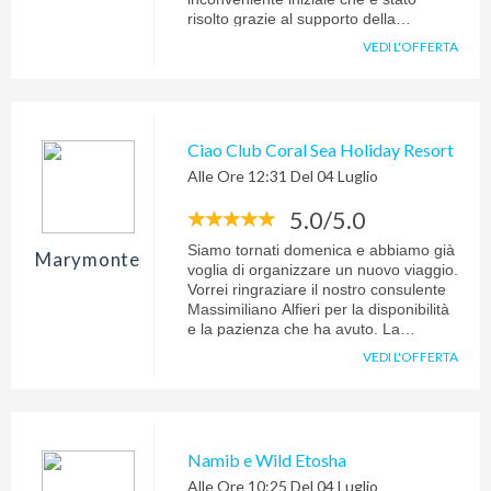
risolto grazie al supporto della
consulente Patrizia che mi ha ascoltato
VEDI L'OFFERTA
in orario notturno. Alla fine un bel
viaggio come volevo.
Ciao Club Coral Sea Holiday Resort
Alle Ore 12:31 Del 04 Luglio
5.0/5.0
Siamo tornati domenica e abbiamo già
Marymonte
voglia di organizzare un nuovo viaggio.
Vorrei ringraziare il nostro consulente
Massimiliano Alfieri per la disponibilità
e la pazienza che ha avuto. La
struttura è stupenda e
VEDI L'OFFERTA
organizzatissima, le guide e lo staff
Nicolaus sempre presenti e
preparatissimi, siamo stati davvero
bene e consiglierò sicuramente questa
destinazione agli amici...ovviamente
Namib e Wild Etosha
farò il nome di Evolution Travel per le
Alle Ore 10:25 Del 04 Luglio
prenotazioni. Grazie ancora