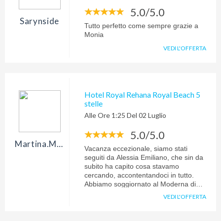
5.0/5.0
Sarynside
Tutto perfetto come sempre grazie a
Monia
VEDI L'OFFERTA
Hotel Royal Rehana Royal Beach 5
stelle
Alle Ore 1:25 Del 02 Luglio
5.0/5.0
Martina.micheletti
Vacanza eccezionale, siamo stati
seguiti da Alessia Emiliano, che sin da
subito ha capito cosa stavamo
cercando, accontentandoci in tutto.
Abbiamo soggiornato al Moderna di
sharm el sheik dal 9/06 al 16/06,
VEDI L'OFFERTA
villaggio stupendo,con tutti i confort ,
pulizia ottima e cucina molto
internazionale. Tutte le escursioni fatte