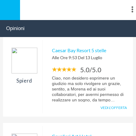
Opinioni
Caesar Bay Resort 5 stelle
Alle Ore 9:53 Del 13 Luglio
5.0/5.0
Ciao, non desidero esprimere un
Spierd
giudizio ma solo rivolgere un grazie,
sentito, a Morena ed ai suoi
collaboratori, per avermi permesso di
realizzare un sogno, da tempo
coltivato: ritrovare mio zio nel Sacrario
VEDI L'OFFERTA
di El Alamein e godere di uno
splendido mare, nella cornice
inaspettata e maestosa del Tulip
resort. A presto "Egitto". Sandro