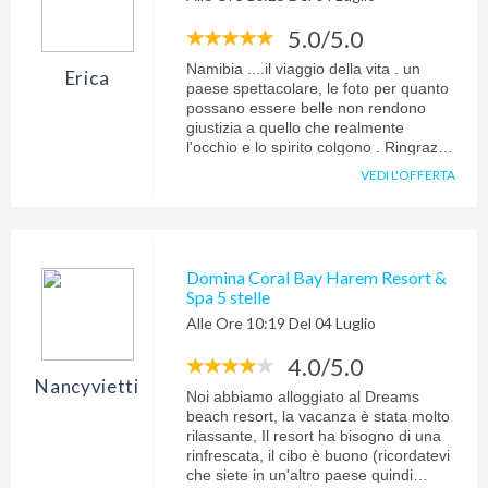
5.0/5.0
Namibia ....il viaggio della vita . un
Erica
paese spettacolare, le foto per quanto
possano essere belle non rendono
giustizia a quello che realmente
l'occhio e lo spirito colgono . Ringrazio
per la professionalità Roberto Armani
VEDI L'OFFERTA
che con la sua seppur ruvida
schiettezza ci ha preparato un tour
esattamente come ce lo
immaginavamo e tutto questo in
brevissimo tempo. Willem, la nostra
Domina Coral Bay Harem Resort &
guida sempre attenta , gentile , onesta
Spa 5 stelle
e scrupolosa in tutto , attento autista e
Alle Ore 10:19 Del 04 Luglio
ottimo dispensatore di aneddoti e
informazioni . Dall'inizio del tour alla
4.0/5.0
fine sono stati giorni intensi uno più
bello dell'altro difficile decidere quale
Nancyvietti
Noi abbiamo alloggiato al Dreams
sia stato il migliore. Consiglio a tutti la
beach resort, la vacanza è stata molto
gita combinata barca e 4x4 a
rilassante, Il resort ha bisogno di una
swakopmund , molto divertente !
rinfrescata, il cibo è buono (ricordatevi
imperdibile il deserto del Namib !
che siete in un'altro paese quindi
esperienza irripetibile alla "house of