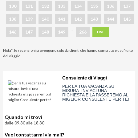
130
131
132
133
134
135
136
137
138
139
140
141
142
143
144
145
...
146
147
148
149
266
FINE
Nota*: le recensioni provengono solo da clienti che hanno comprato e usufruito
del viaggio
Consulente di Viaggi
PER LA TUA VACANZA SU
MISURA. INVIACI UNA
RICHIESTA E LA PASSEREMO AL
MIGLIOR CONSULENTE PER TE!
Quando mi trovi
dalle 09.30 alle 18.30
Vuoi contattarmi via mail?