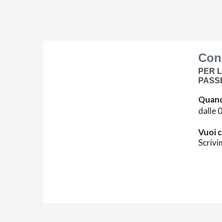
Cons
PER L
PASS
Quand
dalle 
Vuoi c
Scrivi