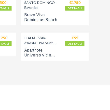
500
€1750
SANTO DOMINGO - 
Bayahibe
TTAGLI
DETTAGLI
Bravo Viva 
Dominicus Beach
1250
€95
ITALIA - Valle 
d'Aosta - Prè Saint 
TTAGLI
DETTAGLI
Didier 
Aparthotel 
Universo vicino 
alle terme