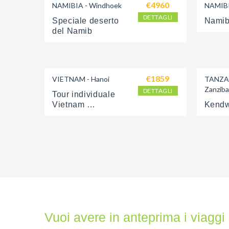
€4960
NAMIBIA - Windhoek
NAMIBI
DETTAGLI
Speciale deserto 
Namib 
del Namib
€1859
VIETNAM - Hanoi
TANZAN
Zanziba
DETTAGLI
Tour individuale 
Vietnam 
Kendw
Highlight
Vuoi avere in anteprima i viaggi 