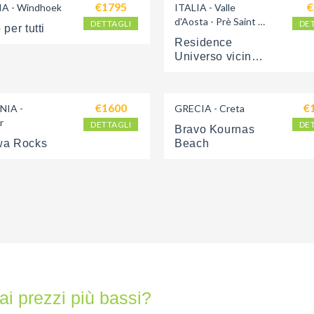
€1795
€
A - Windhoek
ITALIA - Valle 
d'Aosta - Prè Saint 
DETTAGLI
DE
per tutti
Didier 
Residence 
Universo vicino 
alle terme
€1600
€
IA - 
GRECIA - Creta
r
DETTAGLI
DE
Bravo Kournas 
a Rocks
Beach
ai prezzi più bassi?