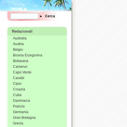
Form di ricerca
Cerca
Redazionali
Australia
Austria
Belgio
Bosnia Erzegovina
Botswana
Camerun
Capo Verde
Caraibi
Cipro
Croazia
Cuba
Danimarca
Francia
Germania
Gran Bretagna
Grecia