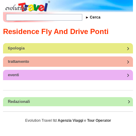
Form di ricerca
Cerca
Residence Fly And Drive Ponti
tipologia
trattamento
eventi
Redazionali
Evolution Travel ltd
Agenzia Viaggi
e
Tour Operator