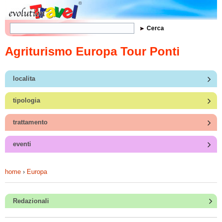
Form di ricerca
Cerca
Agriturismo Europa Tour Ponti
localita
tipologia
trattamento
eventi
home
›
Europa
Redazionali